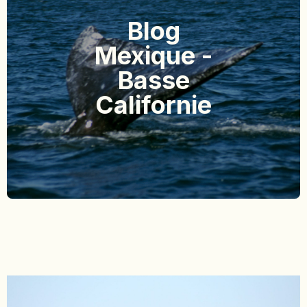
BOLIVIE
Blog
BOSNIE-HERZÉGOVINE
Mexique -
BOTSWANA
BRÉSIL
Basse
BURUNDI
Californie
CAMBODGE
CAP VERT
CHILI
CHINE
CHYPRE
COLOMBIE
CORÉE DU SUD
COSTA RICA
CÔTE D'IVOIRE
DJIBOUTI
EGYPTE