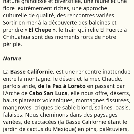
nature grandiose et diversifiée, une faune et une
JAPON
flore extrêmement riches, une approche
JORDANIE
culturelle de qualité, des rencontres variées.
Sortir en mer à la découverte des baleines et
KAZAKHSTAN
prendre «
El Chepe
», le train qui relie El Fuerte à
KENYA
Chihuahua sont des moments forts de notre
KOSOVO
périple.
LAOS
LETTONIE
Nature
LIBÉRIA
La
Basse Californie
, est une rencontre inattendue
LITUANIE
entre la montagne, le désert et la mer. Chaude,
MACÉDOINE DU NORD
parfois aride,
de la Paz à Loreto
en passant par
MADAGASCAR
l’Arche de
Cabo San Luca
, elle nous offre, déserts,
MAROC
hauts plateaux volcaniques, montagnes fissurées,
MAURITANIE
mangroves, criques de sable blond, salines, oasis,
MEXIQUE
falaises. Nous cheminons dans des paysages
variées, de cactacées (la Basse Californie étant le
MONGOLIE
jardin de cactus du Mexique) en pins, palétuviers,
MONTÉNÉGRO