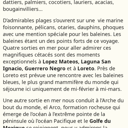
dattiers, palmiers, cocotiers, lauriers, acacias,
NAMIBIE
bougainvilliers…
NÉPAL
D’admirables plages s’ouvrent sur une vie marine
NICARAGUA
foisonnante, pélicans, otaries, dauphins, phoques
OMAN
avec une mention spéciale pour les baleines. Les
OUGANDA
baleines étant un des points forts de ce voyage.
OUZBÉKISTAN
Quatre sorties en mer pour aller admirer ces
magnifiques cétacés sont des moments
PAKISTAN
exceptionnels à
Lopez Mateos, Laguna San
PANAMA
Ignacio, Guerrero Negro
et à
Loreto
. Près de
PÉROU
Loreto est prévue une rencontre avec les baleines
PHILIPPINES
bleues, le plus grand mammifère du monde qui
séjourne ici uniquement de mi-février à mi-mars.
RÉUNION
ROUMANIE
Une autre sortie en mer nous conduit à l’Arche du
RWANDA
bout du monde, el Arco, formation rocheuse qui
émerge de l’océan à l’extrême pointe de la
SALVADOR
péninsule où l’océan Pacifique et le
Golfe du
SERBIE
Mexique
se rejoignent, nous y admirons la