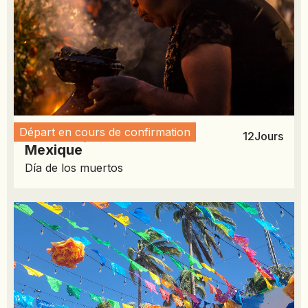
Départ en cours de confirmation
October 26, 2026
12
Jours
Mexique
Día de los muertos