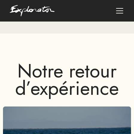
Les pays
AFRIQUE DU SUD
Notre retour
ALBANIE
ALGÉRIE
ANGOLA
d’expérience
ARABIE SAOUDITE
ARGENTINE
ARMÉNIE
AZERBAÏDJAN
BANGLADESH
BÉNIN
BHOUTAN