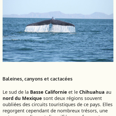
EMIRATS ARABES UNIS
EQUATEUR
ERYTHRÉE
ESTONIE
ETHIOPIE
GEORGIE
GHANA
GRÈCE
GUATEMALA
GUINÉE-BISSAU
GUINÉE CONAKRY
Baleines, canyons et cactacées
HONDURAS
Le sud de la
Basse Californie
et le
Chihuahua
au
INDE
nord du Mexique
sont deux régions souvent
INDONÉSIE
oubliées des circuits touristiques de ce pays. Elles
IRAQ
regorgent cependant de nombreux trésors, une