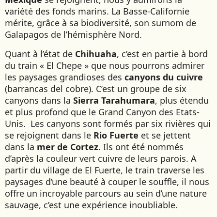
SIERRA LEONE
variété des fonds marins. La Basse-Californie
SOCOTRA (YÉMEN)
mérite, grâce à sa biodiversité, son surnom de
SRI LANKA
Galapagos de l’hémisphère Nord.
TADJIKISTAN
Quant à l’état de
Chihuaha
, c’est en partie à bord
TANZANIE
du train « El Chepe » que nous pourrons admirer
TOGO
les paysages grandioses des
canyons du cuivre
TURKMÉNISTAN
(barrancas del cobre). C’est un groupe de six
TURQUIE
canyons dans la
Sierra Tarahumara
, plus étendu
et plus profond que le Grand Canyon des Etats-
VIETNAM
Unis. Les canyons sont formés par six rivières qui
se rejoignent dans le
Rio Fuerte
et se jettent
ZANZIBAR
dans la
mer de Cortez
. Ils ont été nommés
d’après la couleur vert cuivre de leurs parois. A
partir du village de El Fuerte, le train traverse les
paysages d’une beauté à couper le souffle, il nous
offre un incroyable parcours au sein d’une nature
sauvage, c’est une expérience inoubliable.