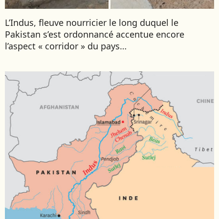
SIERRA LEONE
SOCOTRA (YÉMEN)
L’Indus, fleuve nourricier le long duquel le
SRI LANKA
Pakistan s’est ordonnancé accentue encore
l’aspect « corridor » du pays…
TADJIKISTAN
TANZANIE
TOGO
TURKMÉNISTAN
TURQUIE
VIETNAM
ZANZIBAR