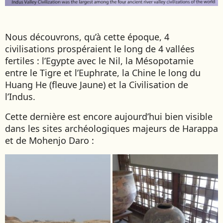
JAPON
JORDANIE
Nous découvrons, qu’à cette époque, 4
KAZAKHSTAN
civilisations prospéraient le long de 4 vallées
KENYA
fertiles : l’Egypte avec le Nil, la Mésopotamie
KOSOVO
entre le Tigre et l’Euphrate, la Chine le long du
LAOS
Huang He (fleuve Jaune) et la Civilisation de
LETTONIE
l’Indus.
LIBÉRIA
Cette dernière est encore aujourd’hui bien visible
LITUANIE
dans les sites archéologiques majeurs de Harappa
et de Mohenjo Daro :
MACÉDOINE DU NORD
MADAGASCAR
MAROC
MAURITANIE
MEXIQUE
MONGOLIE
MONTÉNÉGRO