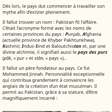
Dès lors, le pays dut commencer à travailler son
mythe afin d’exister pleinement.
Il fallut trouver un nom : Pakistan fit l’affaire.
C’était l’acronyme formé avec les noms de
certaines provinces du pays :
P
unjab,
A
fghania
(actuelle province de Khyber Pakhtunkhwa),
K
ashmir,
I
ndus-
S
ind et Baloutchis
tan
et, par une
divine alchimie, il signifiait aussi le
pays des purs
(
pâk,
« pur » et
stân,
« pays »)…
Il fallut un père fondateur au pays. Ce fut
Mohammed Jinnah. Personnalité exceptionnelle
qui contribua grandement à convaincre les
anglais de la création d’un état musulman. Il
permit au Pakistan, grâce à sa stature, d’être
magnifiquement incarné :