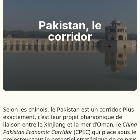
BOLIVIE
BOSNIE-HERZÉGOVINE
Pakistan, le
BOTSWANA
BRÉSIL
corridor
BURUNDI
CAMBODGE
CAP VERT
CHILI
CHINE
CHYPRE
COLOMBIE
CORÉE DU SUD
COSTA RICA
Selon les chinois, le Pakistan est un corridor. Plus
CÔTE D'IVOIRE
exactement, c’est leur projet pharaonique de
liaison entre le Xinjiang et la mer d’Oman, le
China
DJIBOUTI
Pakistan Economic Corridor
(CPEC) qui place sous le
projecteur tout le potentiel stratégique de ce pays
EGYPTE