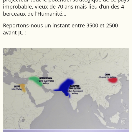
improbable, vieux de 70 ans mais lieu d’un des 4
EMIRATS ARABES UNIS
berceaux de l’Humanité…
EQUATEUR
ERYTHRÉE
Reportons-nous un instant entre 3500 et 2500
ESTONIE
avant JC :
ETHIOPIE
GEORGIE
GHANA
GRÈCE
GUATEMALA
GUINÉE-BISSAU
GUINÉE CONAKRY
HONDURAS
INDE
INDONÉSIE
IRAQ