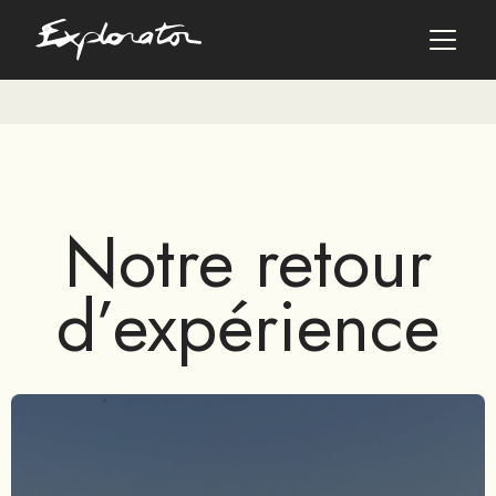
Les pays
AFRIQUE DU SUD
Notre retour
ALBANIE
ALGÉRIE
ANGOLA
d’expérience
ARABIE SAOUDITE
ARGENTINE
ARMÉNIE
AZERBAÏDJAN
BANGLADESH
BÉNIN
BHOUTAN