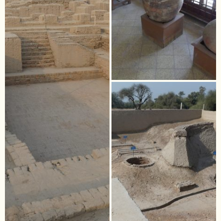
NAMIBIE
NÉPAL
NICARAGUA
OMAN
OUGANDA
OUZBÉKISTAN
PAKISTAN
PANAMA
PÉROU
PHILIPPINES
RÉUNION
ROUMANIE
RWANDA
SALVADOR
SERBIE