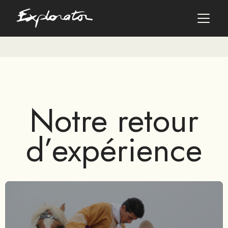
Les pays
AFRIQUE DU SUD
Notre retour
ALBANIE
ALGÉRIE
ANGOLA
d’expérience
ARABIE SAOUDITE
ARGENTINE
ARMÉNIE
AZERBAÏDJAN
BANGLADESH
BÉNIN
BHOUTAN