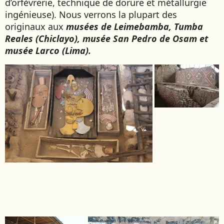
d’orfèvrerie, technique de dorure et métallurgie
SIERRA LEONE
ingénieuse). Nous verrons la plupart des
SOCOTRA (YÉMEN)
originaux aux
musées de Leimebamba, Tumba
SRI LANKA
Reales (Chiclayo), musée San Pedro de Osam et
musée Larco (Lima).
TADJIKISTAN
TANZANIE
TOGO
TURKMÉNISTAN
TURQUIE
VIETNAM
ZANZIBAR