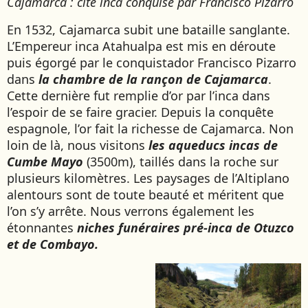
Cajamarca : cité inca conquise par Francisco Pizarro
En 1532, Cajamarca subit une bataille sanglante.
L’Empereur inca Atahualpa est mis en déroute
puis égorgé par le conquistador Francisco Pizarro
dans
la chambre de la rançon de Cajamarca
.
Cette dernière fut remplie d’or par l’inca dans
l’espoir de se faire gracier. Depuis la conquête
espagnole, l’or fait la richesse de Cajamarca. Non
loin de là, nous visitons
les aqueducs incas de
Cumbe Mayo
(3500m), taillés dans la roche sur
plusieurs kilomètres. Les paysages de l’Altiplano
alentours sont de toute beauté et méritent que
l’on s’y arrête. Nous verrons également les
étonnantes
niches funéraires pré-inca de Otuzco
et de Combayo.