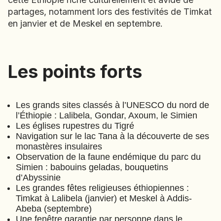
partages, notamment lors des festivités de Timkat
EMIRATS ARABES UNIS
en janvier et de Meskel en septembre.
EQUATEUR
ERYTHRÉE
ESTONIE
ETHIOPIE
Les points forts
Les points forts
GEORGIE
Trésors d'Abyssinie : du Tigray
GHANA
au pays Amhara
GRÈCE
Les grands sites classés à l’UNESCO du nord de
(
A562
)
⋅
15
Jours
l’Éthiopie : Lalibela, Gondar, Axoum, le Simien
GUATEMALA
Les églises rupestres du Tigré
GUINÉE-BISSAU
Navigation sur le lac Tana à la découverte de ses
GUINÉE CONAKRY
monastères insulaires
Marc
Observation de la faune endémique du parc du
André
HONDURAS
Simien : babouins geladas, bouquetins
BIGARD
d’Abyssinie
INDE
Les grandes fêtes religieuses éthiopiennes :
INDONÉSIE
Timkat à Lalibela (janvier) et Meskel à Addis-
IRAQ
Abeba (septembre)
Une fenêtre garantie par personne dans le