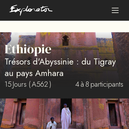
Les pays
Ethiopie
AFRIQUE DU SUD
Trésors d'Abyssinie : du Tigray
ALBANIE
ALGÉRIE
au pays Amhara
ANGOLA
15
ARABIE SAOUDITE
Jours (
A562
)
4
à
8
participants
ARGENTINE
ARMÉNIE
AZERBAÏDJAN
BANGLADESH
BÉNIN
BHOUTAN