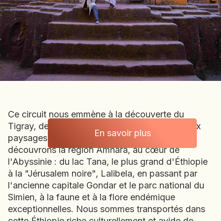
BOLIVIE
BOSNIE-HERZÉGOVINE
BOTSWANA
BRÉSIL
BURUNDI
CAMBODGE
CAP VERT
CHILI
Ce circuit nous emmène à la découverte du
CHINE
Tigray, de ses étonnantes églises rupestres aux
CHYPRE
En savoir plus
paysages grandioses du Gheralta. Puis nous
Ethiopie
COLOMBIE
découvrons la région Amhara, au cœur de
CORÉE DU SUD
l'Abyssinie : du lac Tana, le plus grand d'Éthiopie
COSTA RICA
à la "Jérusalem noire", Lalibela, en passant par
CÔTE D'IVOIRE
l'ancienne capitale Gondar et le parc national du
Simien, à la faune et à la flore endémique
DJIBOUTI
exceptionnelles. Nous sommes transportés dans
EGYPTE
cette Éthiopie riche culturellement et avide de