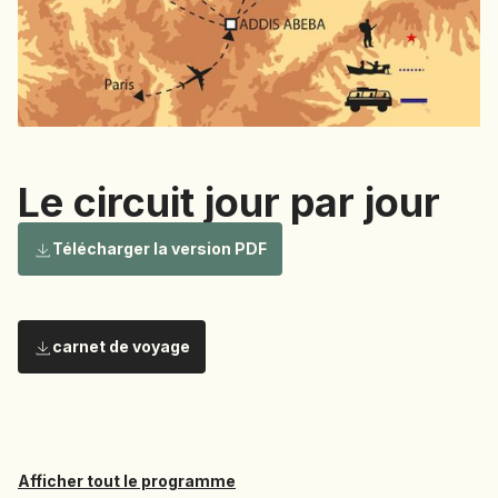
NAMIBIE
NÉPAL
NICARAGUA
OMAN
OUGANDA
OUZBÉKISTAN
Le circuit jour par jour
PAKISTAN
Le circuit
Télécharger la version PDF
PANAMA
PÉROU
PHILIPPINES
carnet de voyage
RÉUNION
jour par
ROUMANIE
RWANDA
SALVADOR
SERBIE
Afficher tout le programme