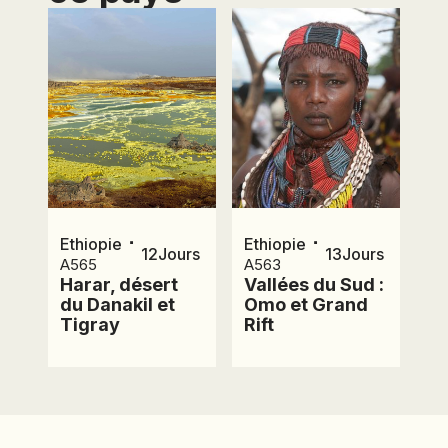
⋅
⋅
Ethiopie
Ethiopie
12
Jours
13
Jours
A565
A563
Harar, désert
Vallées du Sud :
du Danakil et
Omo et Grand
Tigray
Rift