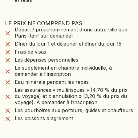
et fêtes
LE PRIX NE COMPREND PAS
LE VOYAGE NE CO
Départ / préacheminement d'une autre ville que
Départ / préacheminement d'une autre ville que
PAS
Paris (tarif sur demande)
Paris (tarif sur demande)
Dîner du jour 1 et déjeuner et dîner du jour 15
Dîner du jour 1 et déjeuner et dîner du jour 15
Frais de visas
Frais de visas
Les dépenses personnelles
Les dépenses personnelles
Le supplément en chambre individuelle, à
demander à l'inscription
Le supplément en chambre individuelle, à
Eau minérale pendant les repas
demander à l'inscription
Les assurances « multirisques » (4,70 % du prix
Eau minérale pendant les repas
du voyage) et « annulation » (3,20 % du prix du
Les assurances « multirisques » (4,70 % du prix
voyage). À demander à l’inscription.
du voyage) et « annulation » (3,20 % du prix du
Les pourboires aux porteurs, guides et
voyage). À demander à l’inscription.
chauffeurs
Les boissons d'agrément
Les pourboires aux porteurs, guides et chauffeurs
Les boissons d'agrément