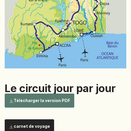
NAMIBIE
NÉPAL
NICARAGUA
OMAN
OUGANDA
OUZBÉKISTAN
PAKISTAN
PANAMA
PÉROU
PHILIPPINES
Le circuit jour par jour
RÉUNION
ROUMANIE
Le circuit
Télécharger la version PDF
RWANDA
SALVADOR
SERBIE
carnet de voyage