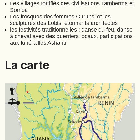
JAPON
Les villages fortifiés des civilisations Tamberma et
Somba
JORDANIE
Les fresques des femmes Gurunsi et les
sculptures des Lobis, étonnants architectes
KAZAKHSTAN
les festivités traditionnelles : danse du feu, danse
KENYA
à cheval avec des guerriers locaux, participations
KOSOVO
aux funérailles Ashanti
LAOS
LETTONIE
La carte
LIBÉRIA
LITUANIE
MACÉDOINE DU NORD
MADAGASCAR
MAROC
MAURITANIE
MEXIQUE
MONGOLIE
MONTÉNÉGRO