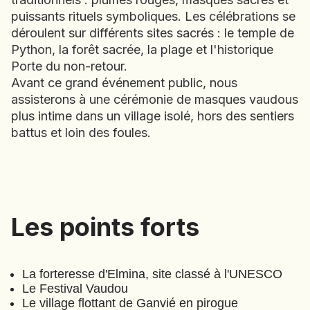
puissants rituels symboliques. Les célébrations se
EMIRATS ARABES UNIS
déroulent sur différents sites sacrés : le temple de
EQUATEUR
Python, la forêt sacrée, la plage et l'historique
ERYTHRÉE
Porte du non-retour.
ESTONIE
Avant ce grand événement public, nous
ETHIOPIE
assisterons à une cérémonie de masques vaudous
GEORGIE
plus intime dans un village isolé, hors des sentiers
GHANA
battus et loin des foules.
GRÈCE
GUATEMALA
GUINÉE-BISSAU
GUINÉE CONAKRY
Les points forts
Les points forts
Festival Vaudou
(
A198_2027
)
HONDURAS
⋅
16
Jours
INDE
INDONÉSIE
La forteresse d'Elmina, site classé à l'UNESCO
Le Festival Vaudou
IRAQ
Le village flottant de Ganvié en pirogue