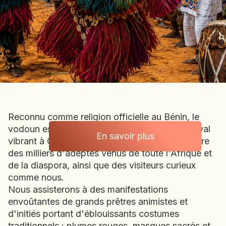
BOLIVIE
BOSNIE-HERZÉGOVINE
BOTSWANA
BRÉSIL
BURUNDI
CAMBODGE
CAP VERT
CHILI
Reconnu comme religion officielle au Bénin, le
CHINE
vodoun est célébré chaque année par un festival
CHYPRE
En savoir plus
vibrant à Ouidah. Ce grand rassemblement attire
Ghana · Togo ·
COLOMBIE
des milliers d'adeptes venus de toute l'Afrique et
CORÉE DU SUD
de la diaspora, ainsi que des visiteurs curieux
COSTA RICA
Bénin
comme nous.
CÔTE D'IVOIRE
Nous assisterons à des manifestations
envoûtantes de grands prêtres animistes et
DJIBOUTI
d'initiés portant d'éblouissants costumes
EGYPTE
traditionnels : plumes rouges, masques sacrés et