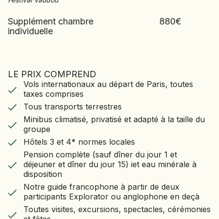
Supplément chambre
880
€
individuelle
LE PRIX COMPREND
LE VOYAGE COMPREND
Vols internationaux au départ de Paris, toutes
Vols internationaux au départ de Paris, toutes
taxes comprises
taxes comprises
Tous transports terrestres
Tous transports terrestres
Minibus climatisé, privatisé et adapté à la taille du
Minibus climatisé, privatisé et adapté à la taille du
groupe
groupe
Hôtels 3 et 4* normes locales
Hôtels 3 et 4* normes locales
Pension complète (sauf dîner du jour 1 et
déjeuner et dîner du jour 15) iet eau minérale à
Pension complète (sauf dîner du jour 1 et
disposition
déjeuner et dîner du jour 15) iet eau minérale à
Notre guide francophone à partir de deux
disposition
participants Explorator ou anglophone en deçà
Notre guide francophone à partir de deux
Toutes visites, excursions, spectacles,
participants Explorator ou anglophone en deçà
cérémonies et fêtes
Toutes visites, excursions, spectacles, cérémonies